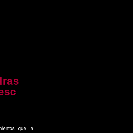
dras
esc
mientos que la