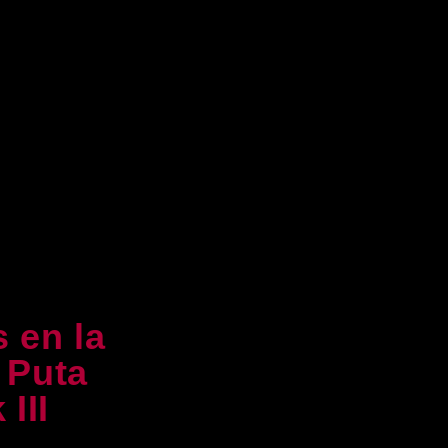
 en la
a Puta
 III