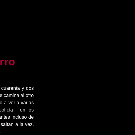
rro
y cuarenta y dos
e camina al otro
o a ver a varias
policía― en los
antes incluso de
saltan a la vez.
.