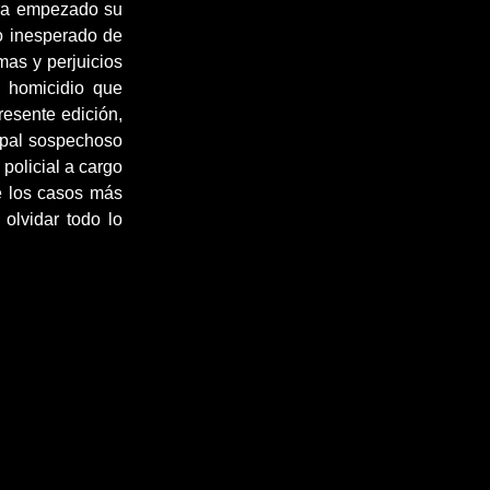
iera empezado su
mo inesperado de
mas y perjuicios
co homicidio que
resente edición,
cipal sospechoso
 policial a cargo
e los casos más
 olvidar todo lo