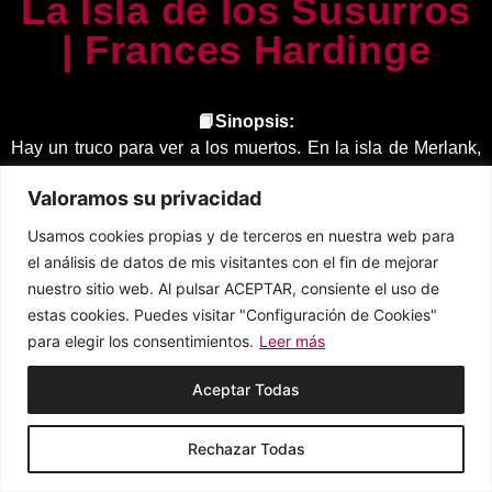
La Isla de los Susurros
| Frances Hardinge
📙Sinopsis:
Hay un truco para ver a los muertos. En la isla de Merlank,
no se debe permitir que se queden los muertos. Sus
Valoramos su privacidad
fantasmas pueden matarte solo con verlos. Cuando el joven
Milo se ve obligado a convertirse en el barquero tras el
Usamos cookies propias y de terceros en nuestra web para
fallecimiento repentino de su padre, tendrá la tarea de
el análisis de datos de mis visitantes con el fin de mejorar
llevarse a los muertos de allí. Perseguido por un lord
nuestro sitio web. Al pulsar ACEPTAR, consiente el uso de
vengativo y dos magos malignos, Milo navegará por unos
estas cookies. Puedes visitar "Configuración de Cookies"
extraños y peligrosos mares donde se susurran en la niebla
para elegir los consentimientos.
Leer más
amenazas no pronunciadas. ¿Tendrá el valor y la
imaginación para llevar a cabo esta misión urgente?
Aceptar Todas
Rechazar Todas