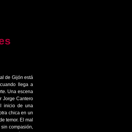
yes
tal de Gijón está
 cuando llega a
erte. Una escena
or Jorge Cantero
l inicio de una
otra chica en un
de temor. El mal
a sin compasión,