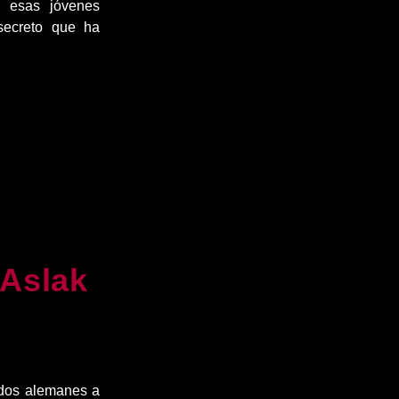
n esas jóvenes
secreto que ha
 Aslak
ados alemanes a