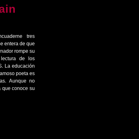
ain
cuaderne tres
se entera de que
ernador rompe su
lectura de los
S. La educación
 famoso poeta es
las. Aunque no
ra que conoce su