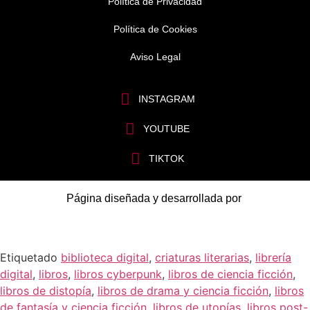
Política de Privacidad
Política de Cookies
Aviso Legal
INSTAGRAM
YOUTUBE
TIKTOK
Página diseñada y desarrollada por
Etiquetado
biblioteca digital
,
criaturas literarias
,
librería
digital
,
libros
,
libros cyberpunk
,
libros de ciencia ficción
,
libros de distopía
,
libros de drama y ciencia ficción
,
libros
de fantasía y ciencia ficción
,
libros de utopías
,
libros post-